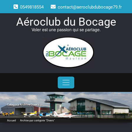
Skip
0549818554
contact@aeroclubdubocage79.fr
to
content
Aéroclub du Bocage
Voler est une passion qui se partage.
Category Archive Divers
Accueil
/
Archive par catégorie "Divers"