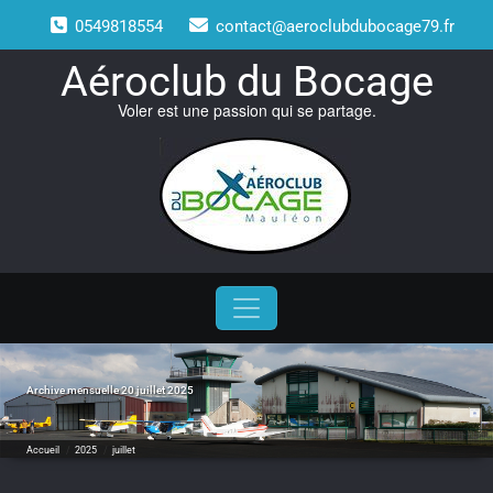
Skip
0549818554
contact@aeroclubdubocage79.fr
to
content
Aéroclub du Bocage
Voler est une passion qui se partage.
Archive mensuelle 20 juillet 2025
Accueil
/
2025
/
juillet