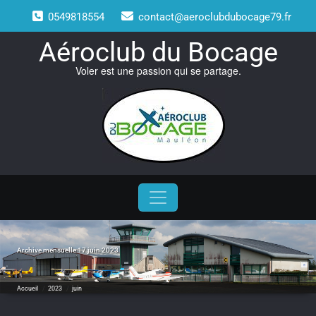
Skip
0549818554
contact@aeroclubdubocage79.fr
to
content
Aéroclub du Bocage
Voler est une passion qui se partage.
Archive mensuelle 17 juin 2023
Accueil
/
2023
/
juin