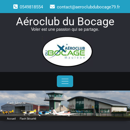
Skip
0549818554
contact@aeroclubdubocage79.fr
to
content
Aéroclub du Bocage
Voler est une passion qui se partage.
Flash Sécurité
Accueil
/
Flash Sécurité