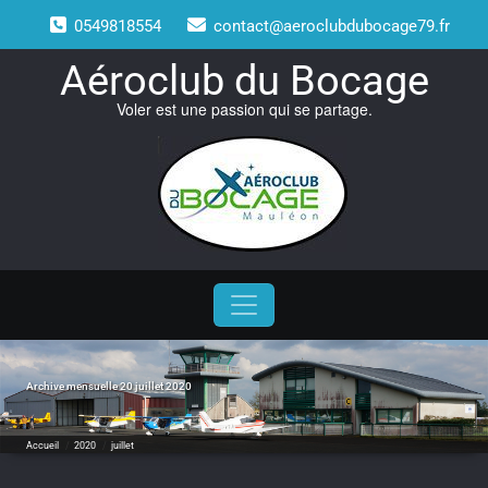
Skip
0549818554
contact@aeroclubdubocage79.fr
to
content
Aéroclub du Bocage
Voler est une passion qui se partage.
Archive mensuelle 20 juillet 2020
Accueil
/
2020
/
juillet