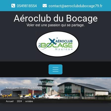
Skip
0549818554
contact@aeroclubdubocage79.fr
to
content
Aéroclub du Bocage
Voler est une passion qui se partage.
Archive mensuelle 30 octobre 2024
Accueil
/
2024
/
octobre