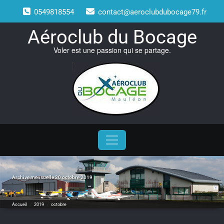
Skip
0549818554
contact@aeroclubdubocage79.fr
to
content
Aéroclub du Bocage
Voler est une passion qui se partage.
Archive mensuelle 20 octobre 2019
Accueil
/
2019
/
octobre