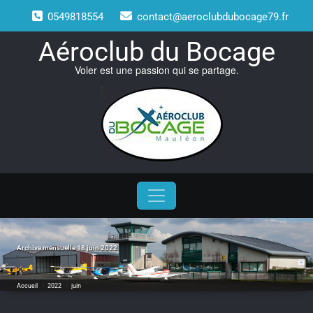
Skip
0549818554
contact@aeroclubdubocage79.fr
to
content
Aéroclub du Bocage
Voler est une passion qui se partage.
Archive mensuelle 18 juin 2022
Accueil
/
2022
/
juin