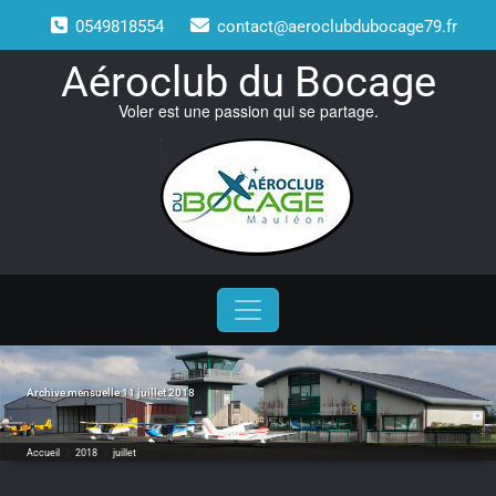
Skip
0549818554
contact@aeroclubdubocage79.fr
to
content
Aéroclub du Bocage
Voler est une passion qui se partage.
Archive mensuelle 11 juillet 2018
Accueil
/
2018
/
juillet