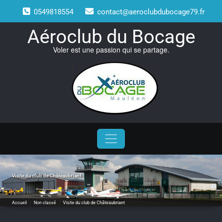
Skip
0549818554
contact@aeroclubdubocage79.fr
to
content
Aéroclub du Bocage
Voler est une passion qui se partage.
Visite du club de Châteaubriant
Accueil
/
Non classé
/
Visite du club de Châteaubriant