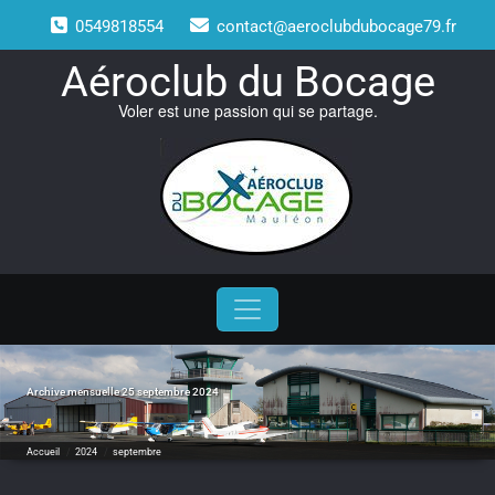
Skip
0549818554
contact@aeroclubdubocage79.fr
to
content
Aéroclub du Bocage
Voler est une passion qui se partage.
Archive mensuelle 25 septembre 2024
Accueil
/
2024
/
septembre