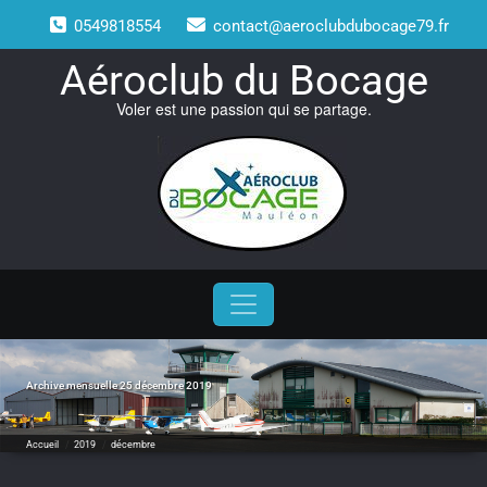
Skip
0549818554
contact@aeroclubdubocage79.fr
to
content
Aéroclub du Bocage
Voler est une passion qui se partage.
Archive mensuelle 25 décembre 2019
Accueil
/
2019
/
décembre