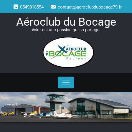
Skip
0549818554
contact@aeroclubdubocage79.fr
to
content
Aéroclub du Bocage
Voler est une passion qui se partage.
Accueil