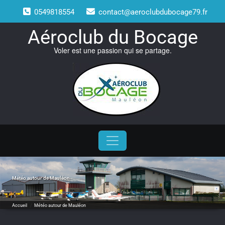
Skip
0549818554
contact@aeroclubdubocage79.fr
to
content
Aéroclub du Bocage
Voler est une passion qui se partage.
Météo autour de Mauléon
Accueil
/
Météo autour de Mauléon