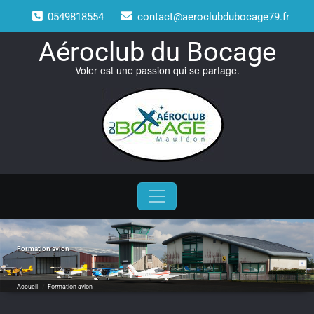
Skip
0549818554
contact@aeroclubdubocage79.fr
to
content
Aéroclub du Bocage
Voler est une passion qui se partage.
Formation avion
Accueil
/
Formation avion