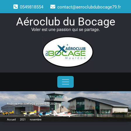
Skip
0549818554
contact@aeroclubdubocage79.fr
to
content
Aéroclub du Bocage
Voler est une passion qui se partage.
Archive mensuelle 29 novembre 2021
Accueil
/
2021
/
novembre