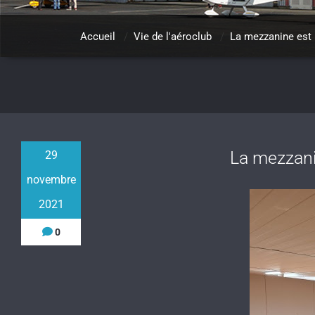
Accueil
/
Vie de l'aéroclub
/
La mezzanine est p
La mezzanin
29
novembre
2021
0