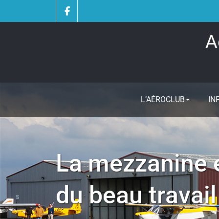
Skip
to
content
A
L’AÉROCLUB
IN
La mezzanine e
du beau travail 