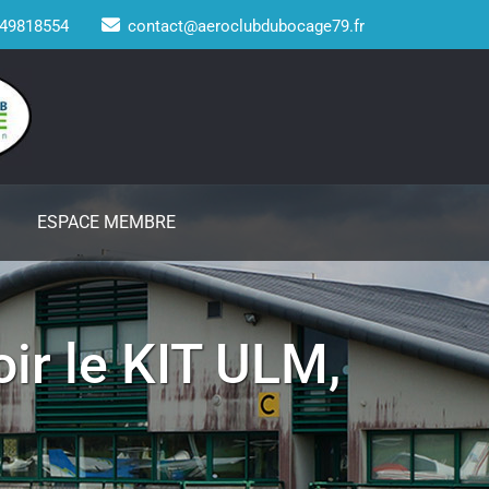
49818554
contact@aeroclubdubocage79.fr
ESPACE MEMBRE
ir le KIT ULM,