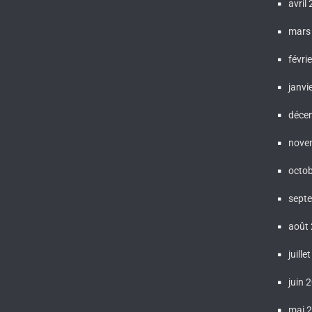
avril
mars
févri
janvi
déce
nove
octo
sept
août
juille
juin 
mai 