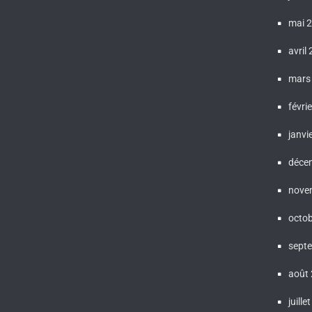
mai 
avril
mars
févri
janvi
déce
nove
octo
sept
août
juille