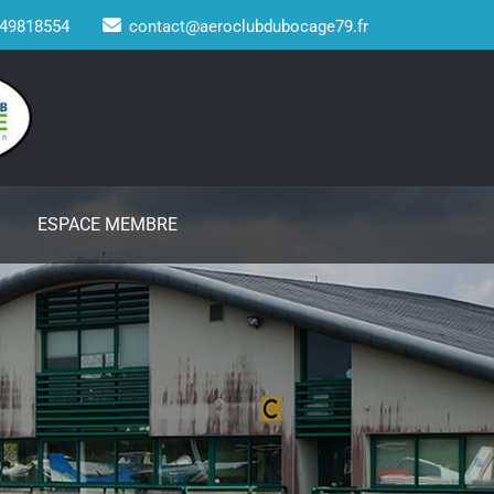
49818554
contact@aeroclubdubocage79.fr
ESPACE MEMBRE