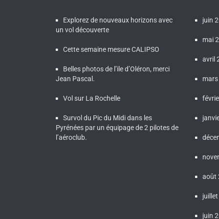
Explorez de nouveaux horizons avec
juin 
un vol découverte
mai 
Cette semaine mesure CALIPSO
avril
Belles photos de l’ile d’Oléron, merci
Jean Pascal.
mars
Vol sur La Rochelle
févri
Survol du Pic du Midi dans les
janvi
Pyrénées par un équipage de 2 pilotes de
l’aéroclub.
déce
nove
août
juille
juin 