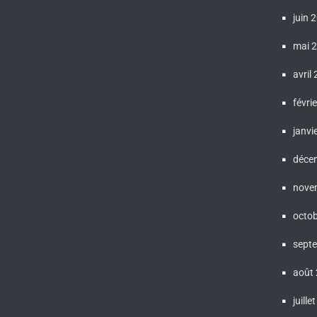
juin 
mai 
avril
févri
janvi
déce
nove
octo
sept
août
juille