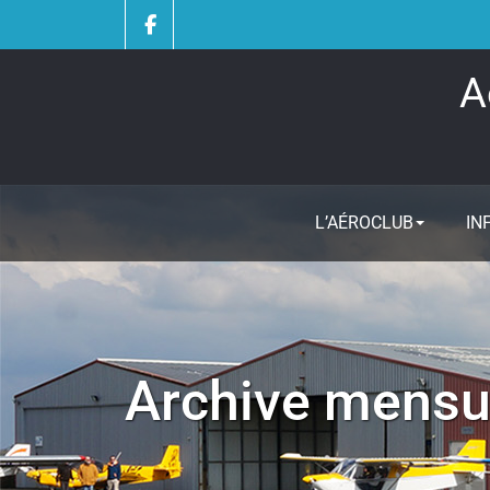
Skip
to
content
A
L’AÉROCLUB
IN
Archive mensue