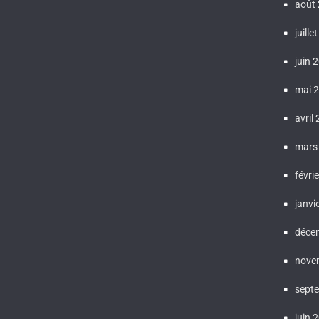
août
juille
juin 
mai 
avril
mars
févri
janvi
déce
nove
sept
juin 