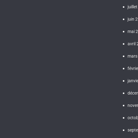
juille
juin 
mai 
avril
mars
févri
janvi
déce
nove
octo
sept