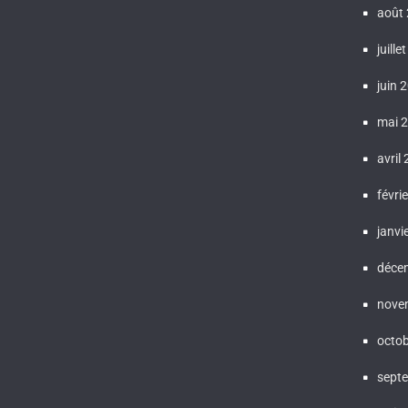
août
juille
juin 
mai 
avril
févri
janvi
déce
nove
octo
sept