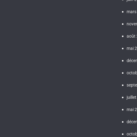
mars
nove
août
mai 
déce
octo
sept
juille
mai 
déce
octo