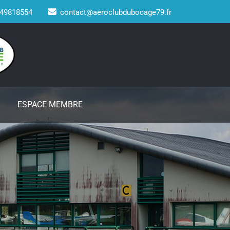
49818554
contact@aeroclubdubocage79.fr
ESPACE MEMBRE