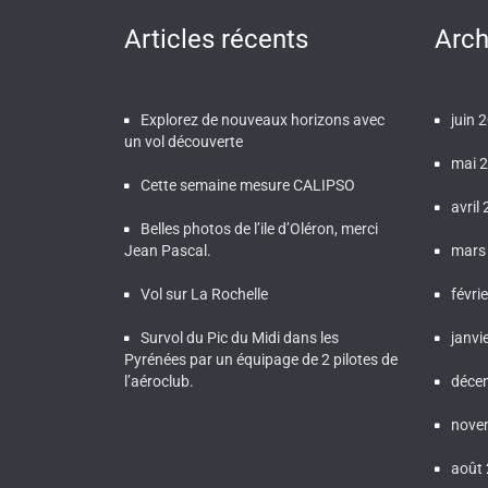
Articles récents
Arch
Explorez de nouveaux horizons avec
juin 
un vol découverte
mai 
Cette semaine mesure CALIPSO
avril
Belles photos de l’ile d’Oléron, merci
Jean Pascal.
mars
Vol sur La Rochelle
févri
Survol du Pic du Midi dans les
janvi
Pyrénées par un équipage de 2 pilotes de
l’aéroclub.
déce
nove
août