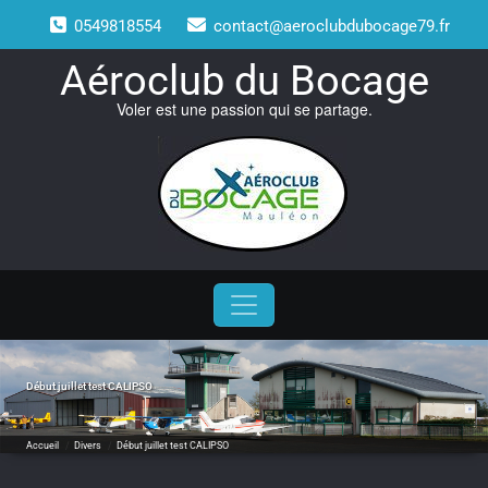
Skip
0549818554
contact@aeroclubdubocage79.fr
to
content
Aéroclub du Bocage
Voler est une passion qui se partage.
Début juillet test CALIPSO
Accueil
/
Divers
/
Début juillet test CALIPSO