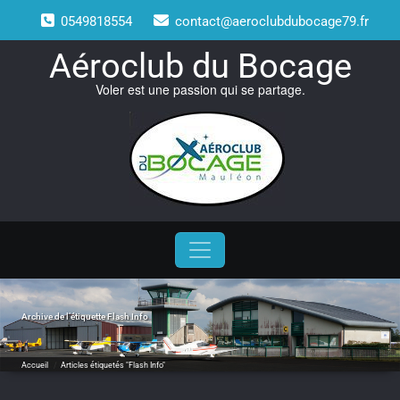
Skip
0549818554
contact@aeroclubdubocage79.fr
to
content
Aéroclub du Bocage
Voler est une passion qui se partage.
Archive de l’étiquette
Flash Info
Accueil
/
Articles étiquetés "Flash Info"