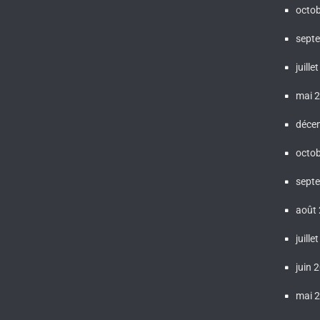
octo
sept
juille
mai 
déce
octo
sept
août
juille
juin 
mai 