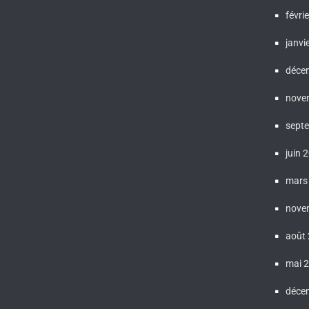
févri
janvi
déce
nove
sept
juin 
mars
nove
août
mai 
déce