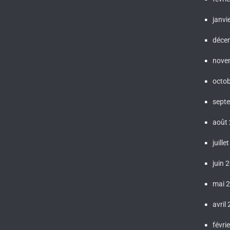
janvi
déce
nove
octo
sept
août
juille
juin 
mai 
avril
févri