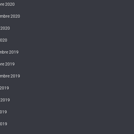
bre 2020
embre 2020
t 2020
2020
mbre 2019
bre 2019
embre 2019
 2019
t 2019
2019
2019