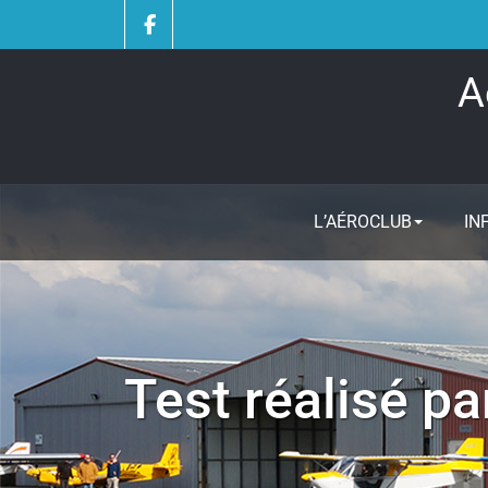
Skip
to
content
A
L’AÉROCLUB
IN
Test réalisé par