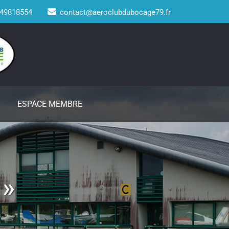
49818554
contact@aeroclubdubocage79.fr
ESPACE MEMBRE
 »