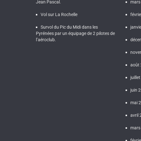
Jean Pascal.
mars
Vol sur La Rochelle
févri
Survol du Pic du Midi dans les
janvi
Pyrénées par un équipage de 2 pilotes de
l’aéroclub.
déce
nove
août
juille
juin 
mai 
avril
mars
févri