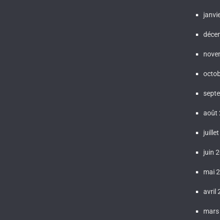
janvi
déce
nove
octo
sept
août
juille
juin 
mai 
avril
mars