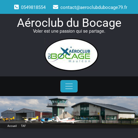
Skip
0549818554
contact@aeroclubdubocage79.fr
to
content
Aéroclub du Bocage
Voler est une passion qui se partage.
TAF
Accueil
/
TAF