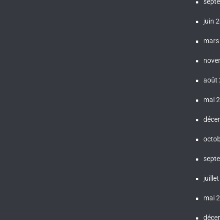
sept
juin 
mars
nove
août
mai 
déce
octo
sept
juille
mai 
déce