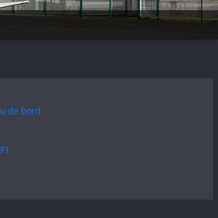
au de bord
FI