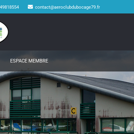
49818554
contact@aeroclubdubocage79.fr
ESPACE MEMBRE