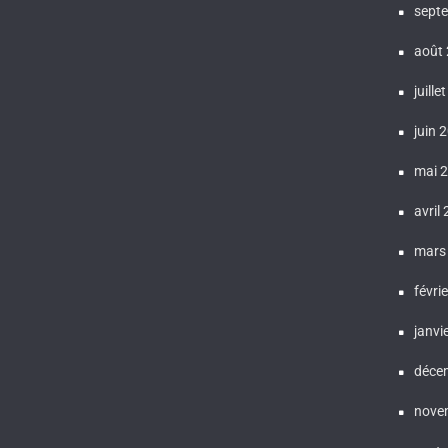
sept
août
juille
juin 
mai 
avril
mars
févri
janvi
déce
nove