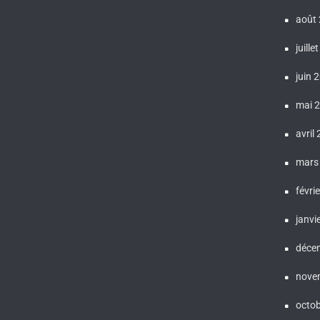
août
juille
juin 
mai 
avril
mars
févri
janvi
déce
nove
octo