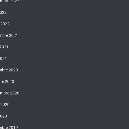
embre 2022
2022
 2022
mbre 2021
 2021
2021
mbre 2020
bre 2020
embre 2020
t 2020
2020
mbre 2019