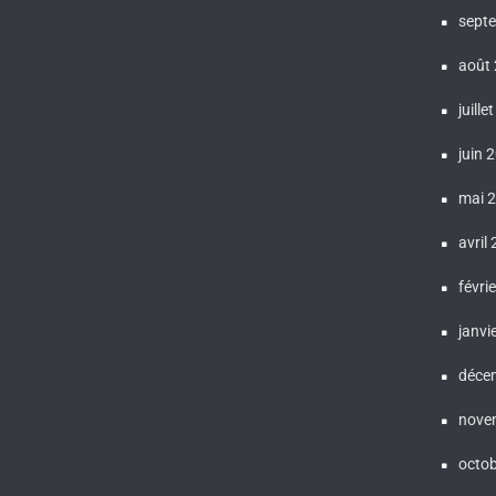
sept
août
juille
juin 
mai 
avril
févri
janvi
déce
nove
octo