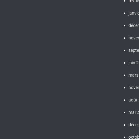
févri
janvi
déce
nove
sept
juin 
mars
nove
août
mai 
déce
octo