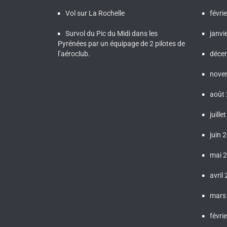
Vol sur La Rochelle
févri
Survol du Pic du Midi dans les
janvi
Pyrénées par un équipage de 2 pilotes de
l’aéroclub.
déce
nove
août
juille
juin 
mai 
avril
mars
févri