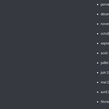
janvi
déce
nove
octo
sept
août
juille
juin 
mai 
avril
févri