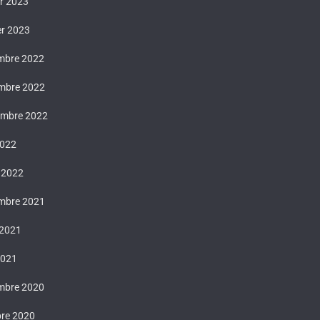
er 2023
er 2023
mbre 2022
mbre 2022
embre 2022
2022
 2022
mbre 2021
 2021
2021
mbre 2020
bre 2020