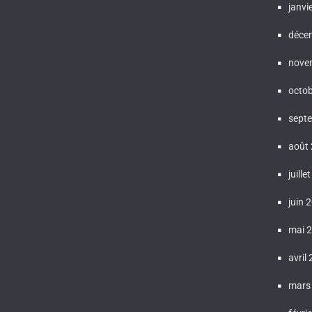
janvi
déce
nove
octo
sept
août
juille
juin 
mai 
avril
mars