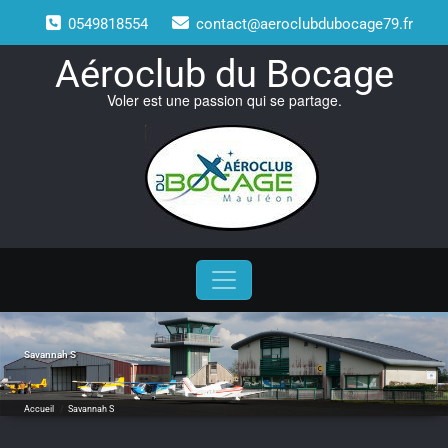
Skip
0549818554
contact@aeroclubdubocage79.fr
to
content
Aéroclub du Bocage
Voler est une passion qui se partage.
Savannah S
Accueil
/
Savannah S