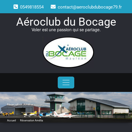
Skip
0549818554
contact@aeroclubdubocage79.fr
to
content
Aéroclub du Bocage
Voler est une passion qui se partage.
Réservation Amélia
Accueil
/
Réservation Amélia