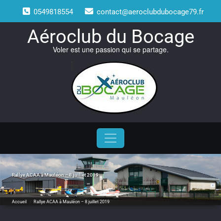
Skip
0549818554
contact@aeroclubdubocage79.fr
to
content
Aéroclub du Bocage
Voler est une passion qui se partage.
Rallye ACAA à Mauléon – 8 juillet 2019
Accueil
/
Rallye ACAA à Mauléon – 8 juillet 2019