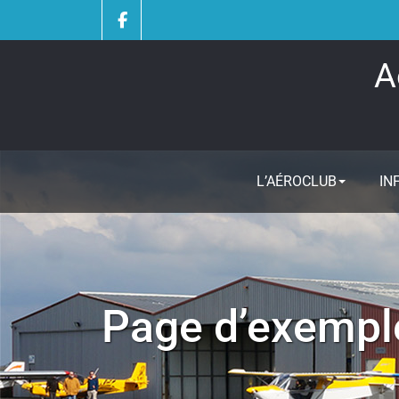
Skip
to
content
A
L’AÉROCLUB
IN
Page d’exempl