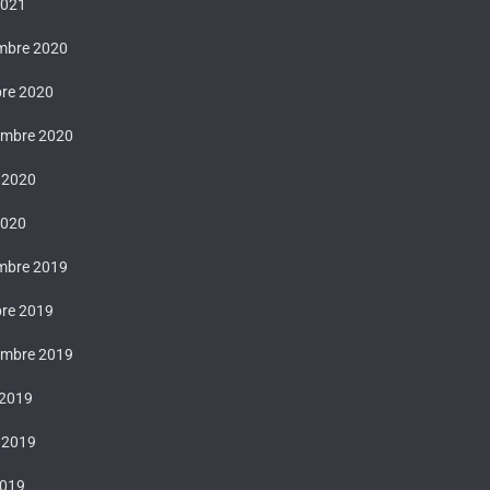
2021
mbre 2020
bre 2020
embre 2020
t 2020
2020
mbre 2019
bre 2019
embre 2019
 2019
t 2019
2019