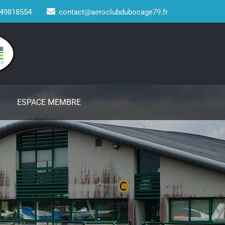
49818554
contact@aeroclubdubocage79.fr
ESPACE MEMBRE