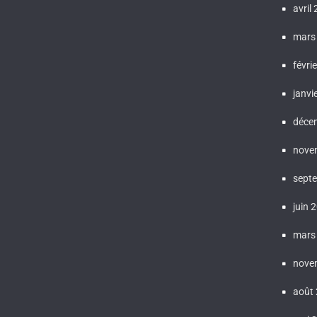
avril
mars
févri
janvi
déce
nove
sept
juin 
mars
nove
août