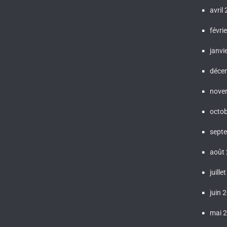
avril
févri
janvi
déce
nove
octo
sept
août
juille
juin 
mai 