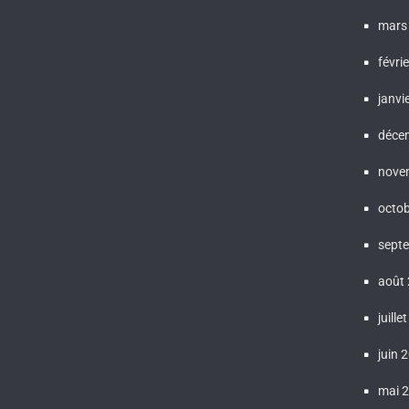
mars
févri
janvi
déce
nove
octo
sept
août
juille
juin 
mai 