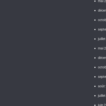
mai 
déce
octo
sept
juille
mai 
déce
octo
sept
août
juille
juin 