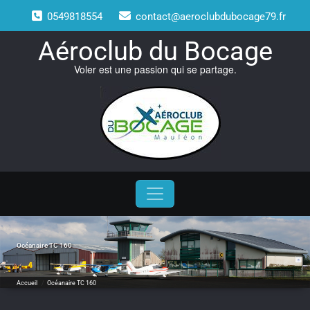
Skip
0549818554
contact@aeroclubdubocage79.fr
to
content
Aéroclub du Bocage
Voler est une passion qui se partage.
Océanaire TC 160
Accueil
/
Océanaire TC 160