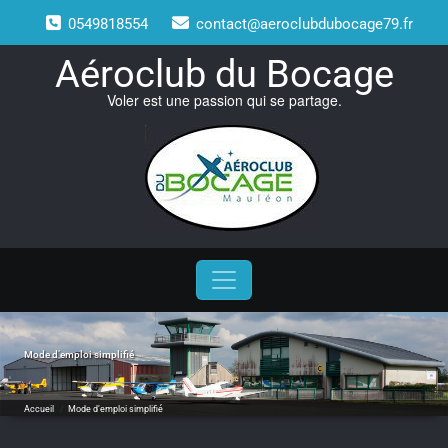
Skip
0549818554
contact@aeroclubdubocage79.fr
to
content
Aéroclub du Bocage
Voler est une passion qui se partage.
Mode d’emploi simplifié
Accueil
/
Mode d’emploi simplifié