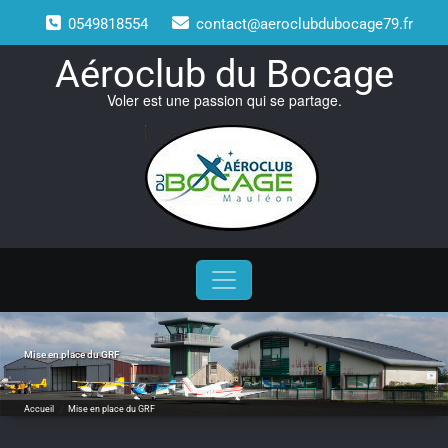
Skip
0549818554
contact@aeroclubdubocage79.fr
to
content
Aéroclub du Bocage
Voler est une passion qui se partage.
Mise en place du GRF
Accueil
/
Mise en place du GRF