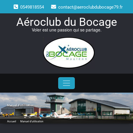
Skip
0549818554
contact@aeroclubdubocage79.fr
to
content
Aéroclub du Bocage
Voler est une passion qui se partage.
Manuel d’utilisation
Accueil
/
Manuel d’utilisation