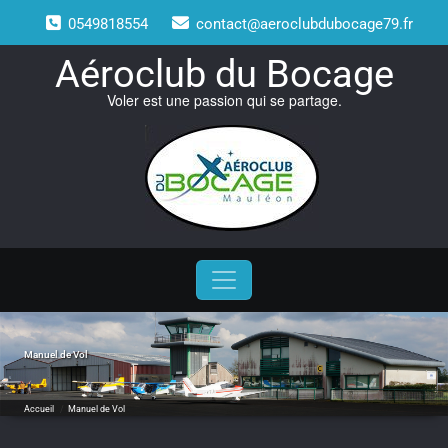
Skip
0549818554
contact@aeroclubdubocage79.fr
to
content
Aéroclub du Bocage
Voler est une passion qui se partage.
Manuel de Vol
Accueil
/
Manuel de Vol