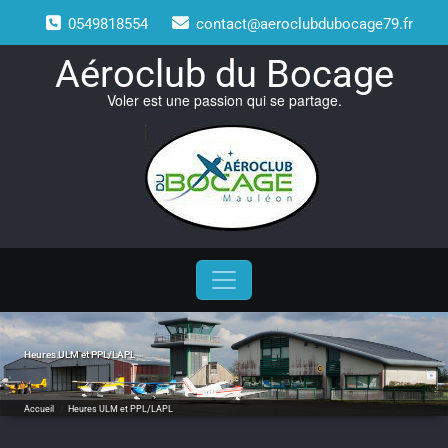
Skip
0549818554
contact@aeroclubdubocage79.fr
to
content
Aéroclub du Bocage
Voler est une passion qui se partage.
Heures ULM et PPL/LAPL
Accueil
/
Heures ULM et PPL/LAPL