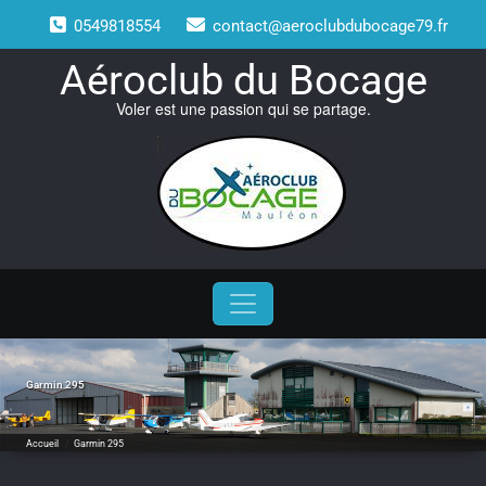
Skip
0549818554
contact@aeroclubdubocage79.fr
to
content
Aéroclub du Bocage
Voler est une passion qui se partage.
Garmin 295
Accueil
/
Garmin 295