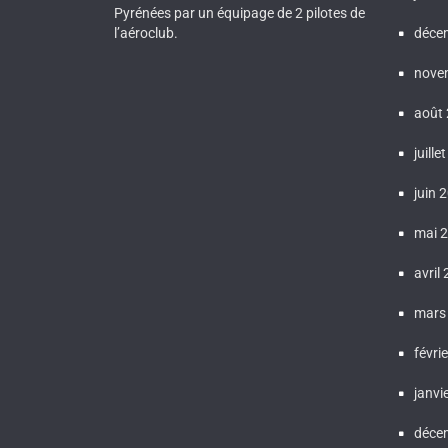
Pyrénées par un équipage de 2 pilotes de
l’aéroclub.
déce
nove
août
juille
juin 
mai 
avril
mars
févri
janvi
déce