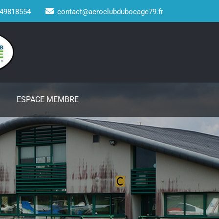
49818554
contact@aeroclubdubocage79.fr
ESPACE MEMBRE