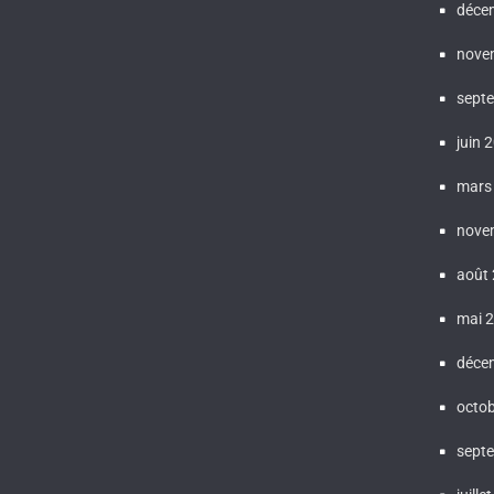
déce
nove
sept
juin 
mars
nove
août
mai 
déce
octo
sept