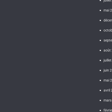
juille
mai 
déce
octo
sept
août
juille
juin 
mai 
avril
mars
févri