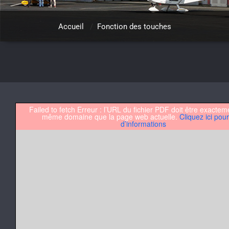
Accueil
/
Fonction des touches
Failed to fetch Erreur : l’URL du fichier PDF doit être exactem
même domaine que la page web actuelle.
Cliquez ici pour
d’informations