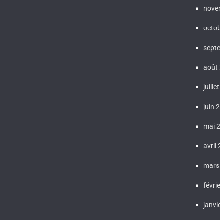
nove
octo
sept
août
juille
juin 
mai 
avril
mars
févri
janvi