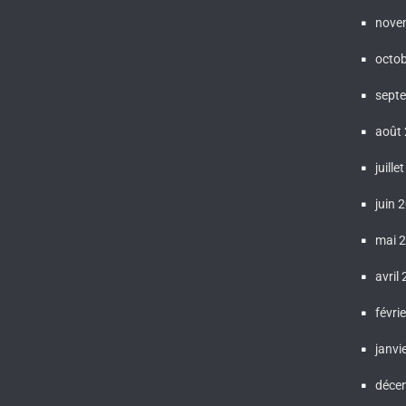
nove
octo
sept
août
juille
juin 
mai 
avril
févri
janvi
déce