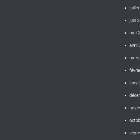
juille
juin 
mai 
avril
mars
févri
janvi
déce
nove
octo
sept