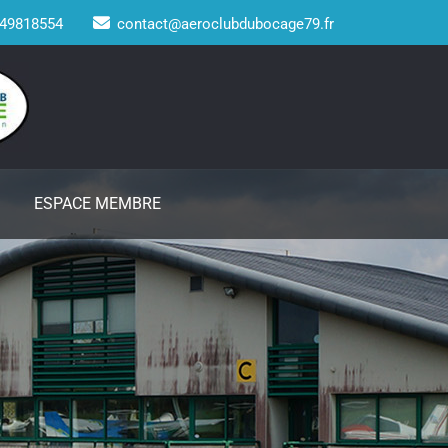
49818554
contact@aeroclubdubocage79.fr
ESPACE MEMBRE