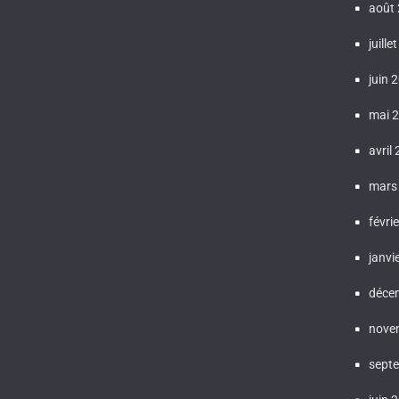
août
juille
juin 
mai 
avril
mars
févri
janvi
déce
nove
sept