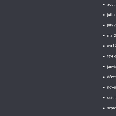
août
juille
juin 
mai 
avril
févri
janvi
déce
nove
octo
sept