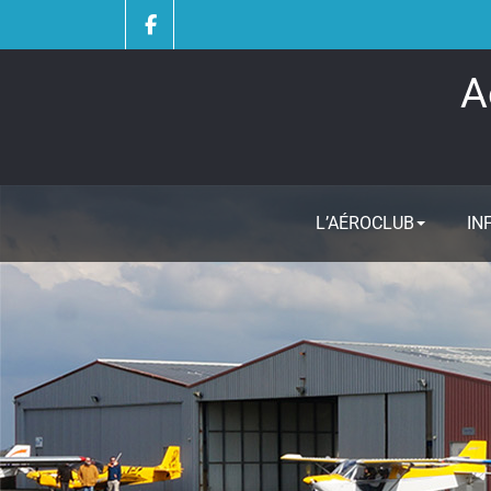
Skip
to
content
A
L’AÉROCLUB
IN