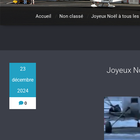
Accueil
/
Non classé
/
Joyeux Noël à tous les 
Joyeux No
23
décembre
2024
0