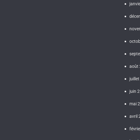
janvi
déce
nove
octo
sept
août
juille
juin 
mai 
avril
févri