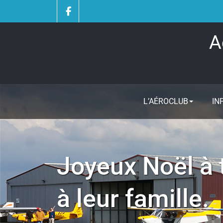
Skip
to
content
A
L’AÉROCLUB
IN
Joyeux Noël à 
à leur famille.