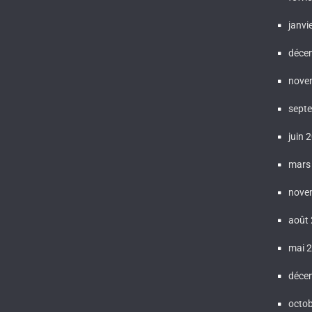
janvi
déce
nove
sept
juin 
mars
nove
août
mai 
déce
octo