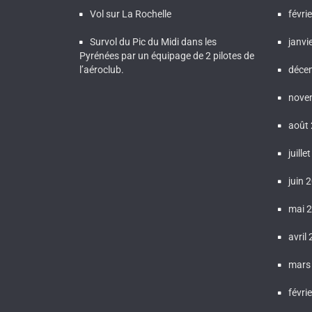
Vol sur La Rochelle
févri
Survol du Pic du Midi dans les
janvi
Pyrénées par un équipage de 2 pilotes de
l’aéroclub.
déce
nove
août
juille
juin 
mai 
avril
mars
févri