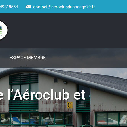
49818554
contact@aeroclubdubocage79.fr
ESPACE MEMBRE
 l’Aéroclub et