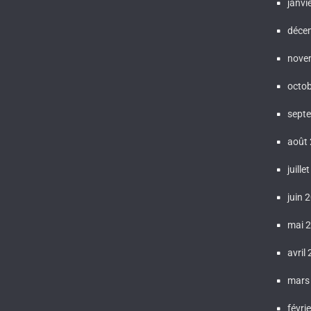
janvi
déce
nove
octo
sept
août
juille
juin 
mai 
avril
mars
févri