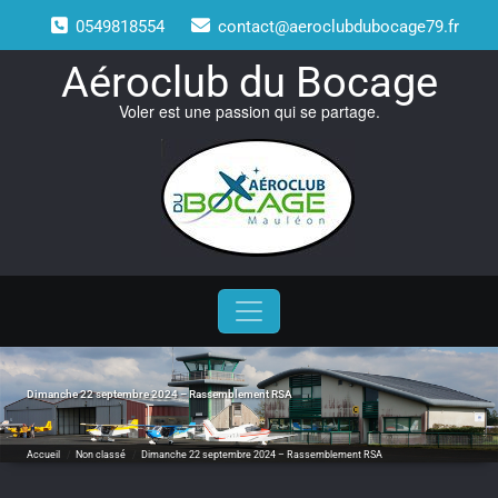
Skip
0549818554
contact@aeroclubdubocage79.fr
to
content
Aéroclub du Bocage
Voler est une passion qui se partage.
Dimanche 22 septembre 2024 – Rassemblement RSA
Accueil
/
Non classé
/
Dimanche 22 septembre 2024 – Rassemblement RSA