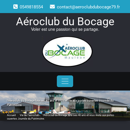
Skip
0549818554
contact@aeroclubdubocage79.fr
to
content
Aéroclub du Bocage
Voler est une passion qui se partage.
l’Aéroclub du Bocage fête ses 40 ans et vous invite aux portes ouvertes Journée du
Patrimoine.
Accueil
/
Vie de l'aéroclub
/
l’Aéroclub du Bocage fête ses 40 ans et vous invite aux portes
ouvertes Journée du Patrimoine.