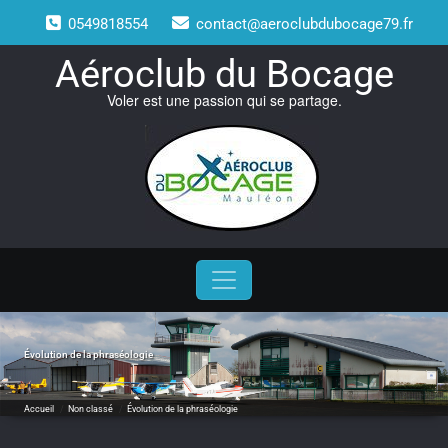
Skip
0549818554
contact@aeroclubdubocage79.fr
to
content
Aéroclub du Bocage
Voler est une passion qui se partage.
Évolution de la phraséologie
Accueil
/
Non classé
/
Évolution de la phraséologie