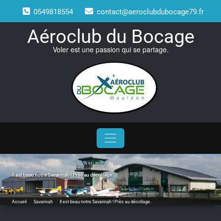
Skip
0549818554
contact@aeroclubdubocage79.fr
to
content
Aéroclub du Bocage
Voler est une passion qui se partage.
Il est beau notre Savannah ! Près au décollage.
Accueil
/
Savannah
/
Il est beau notre Savannah ! Près au décollage.