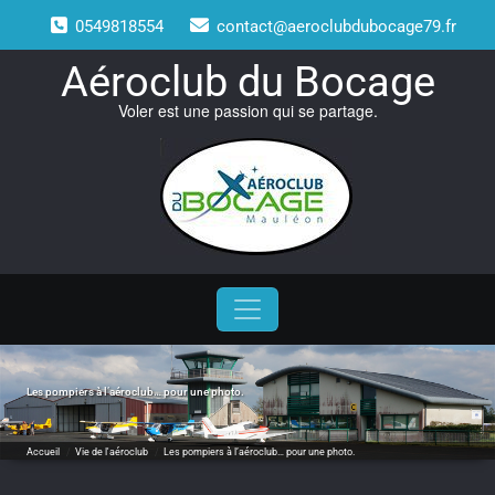
Skip
0549818554
contact@aeroclubdubocage79.fr
to
content
Aéroclub du Bocage
Voler est une passion qui se partage.
Les pompiers à l’aéroclub… pour une photo.
Accueil
/
Vie de l'aéroclub
/
Les pompiers à l’aéroclub… pour une photo.