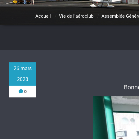
Accueil
/
Vie de l'aéroclub
/
Assemblée Généra
26 mars
2023
Bonne
0