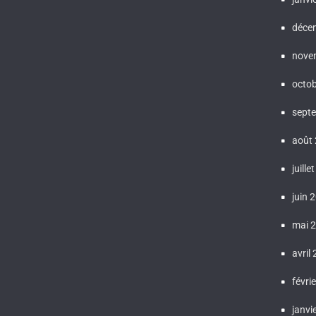
déce
nove
octo
sept
août
juille
juin 
mai 
avril
févri
janvi