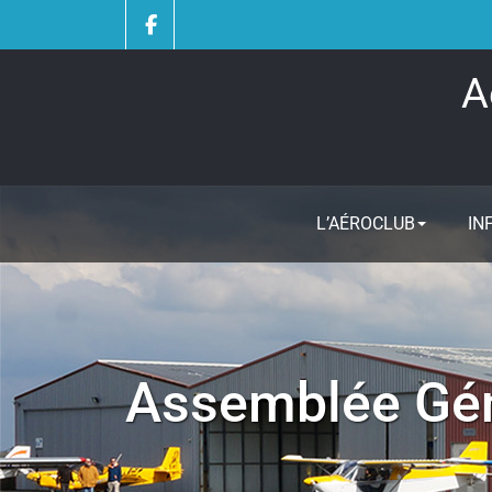
Skip
to
content
A
L’AÉROCLUB
IN
Assemblée Gén