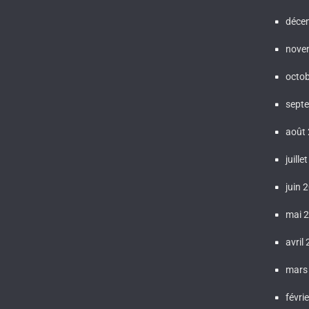
déce
nove
octo
sept
août
juille
juin 
mai 
avril
mars
févri