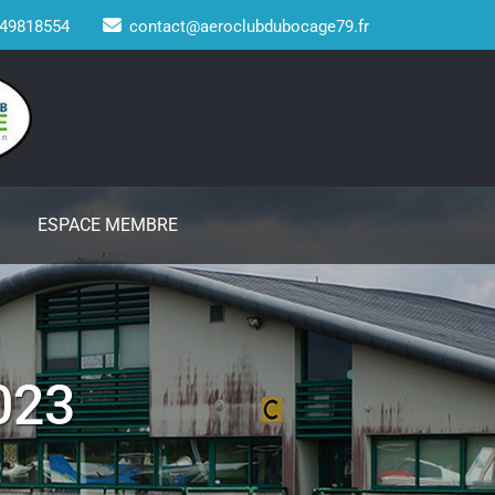
49818554
contact@aeroclubdubocage79.fr
ESPACE MEMBRE
023