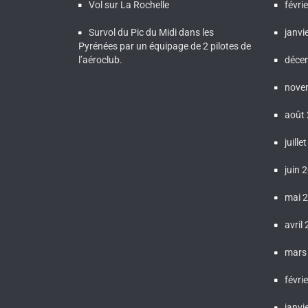
Vol sur La Rochelle
févri
Survol du Pic du Midi dans les
janvi
Pyrénées par un équipage de 2 pilotes de
l’aéroclub.
déce
nove
août
juille
juin 
mai 
avril
mars
févri
janvi