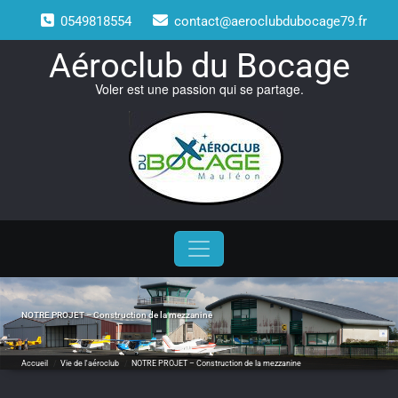
Skip
0549818554
contact@aeroclubdubocage79.fr
to
content
Aéroclub du Bocage
Voler est une passion qui se partage.
NOTRE PROJET – Construction de la mezzanine
Accueil
/
Vie de l'aéroclub
/
NOTRE PROJET – Construction de la mezzanine