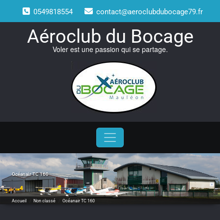
Skip
0549818554
contact@aeroclubdubocage79.fr
to
content
Aéroclub du Bocage
Voler est une passion qui se partage.
Océanair TC 160
Accueil
/
Non classé
/
Océanair TC 160