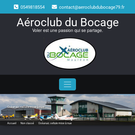
Skip
0549818554
contact@aeroclubdubocage79.fr
to
content
Aéroclub du Bocage
Voler est une passion qui se partage.
Océanair, cellule mise à nue
Accueil
/
Non classé
/
Océanair, cellule mise à nue