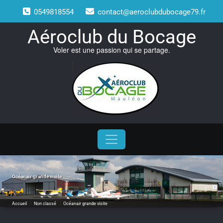
Skip
0549818554
contact@aeroclubdubocage79.fr
to
content
Aéroclub du Bocage
Voler est une passion qui se partage.
Océanair grande visite
Accueil
/
Non classé
/
Océanair grande visite