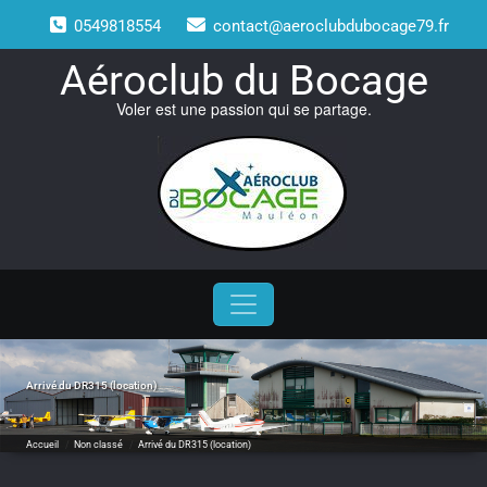
Skip
0549818554
contact@aeroclubdubocage79.fr
to
content
Aéroclub du Bocage
Voler est une passion qui se partage.
Arrivé du DR315 (location)
Accueil
/
Non classé
/
Arrivé du DR315 (location)