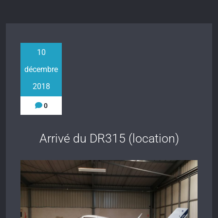
10
décembre
2018
0
Arrivé du DR315 (location)